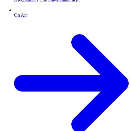
On Air