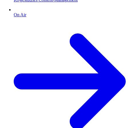
On Air