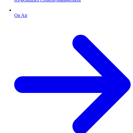
On Air