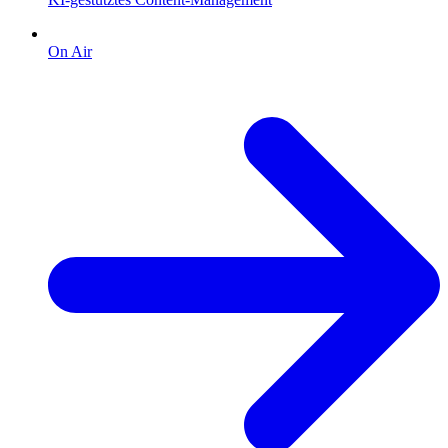
On Air